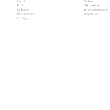
Leitbild
Bücherei
Profil
AG-Angebote
Kollegium
Schulkindbetreuung
Schulkonzepte
Kooperation
ILE Bögen