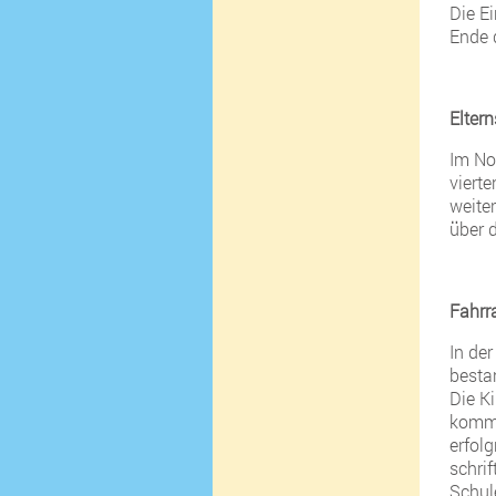
Die E
Ende 
Elter
Im No
vierte
weite
über 
Fahrr
In der
besta
Die K
komme
erfolg
schrif
Schul