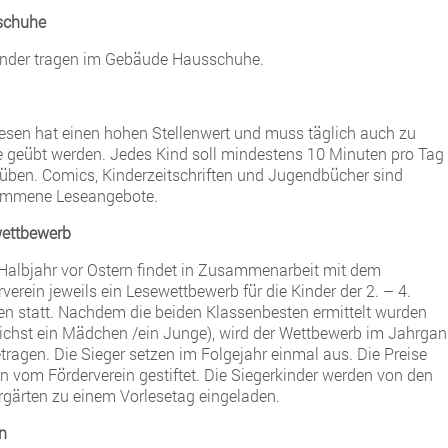
schuhe
inder tragen im Gebäude Hausschuhe.
esen hat einen hohen Stellenwert und muss täglich auch zu
 geübt werden. Jedes Kind soll mindestens 10 Minuten pro Tag
 üben. Comics, Kinderzeitschriften und Jugendbücher sind
ommene Leseangebote.
ettbewerb
 Halbjahr vor Ostern findet in Zusammenarbeit mit dem
verein jeweils ein Lesewettbewerb für die Kinder der 2. – 4.
en statt. Nachdem die beiden Klassenbesten ermittelt wurden
ichst ein Mädchen /ein Junge), wird der Wettbewerb im Jahrga
tragen. Die Sieger setzen im Folgejahr einmal aus. Die Preise
n vom Förderverein gestiftet. Die Siegerkinder werden von den
rgärten zu einem Vorlesetag eingeladen.
n