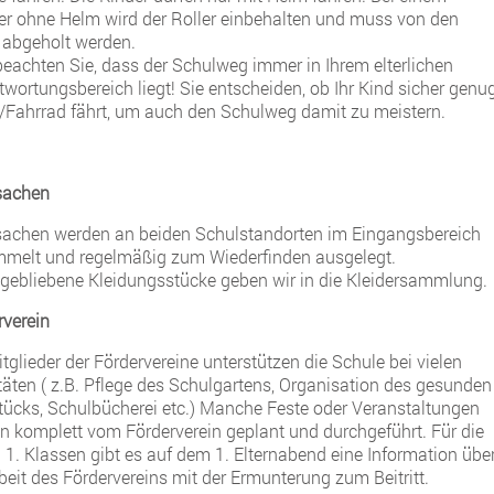
er ohne Helm wird der Roller einbehalten und muss von den
n abgeholt werden.
 beachten Sie, dass der Schulweg immer in Ihrem elterlichen
twortungsbereich liegt! Sie entscheiden, ob Ihr Kind sicher genu
r/Fahrrad fährt, um auch den Schulweg damit zu meistern.
sachen
achen werden an beiden Schulstandorten im Eingangsbereich
melt und regelmäßig zum Wiederfinden ausgelegt.
 gebliebene Kleidungsstücke geben wir in die Kleidersammlung.
rverein
tglieder der Fördervereine unterstützen die Schule bei vielen
itäten ( z.B. Pflege des Schulgartens, Organisation des gesunden
tücks, Schulbücherei etc.) Manche Feste oder Veranstaltungen
n komplett vom Förderverein geplant und durchgeführt. Für die
 1. Klassen gibt es auf dem 1. Elternabend eine Information übe
beit des Fördervereins mit der Ermunterung zum Beitritt.