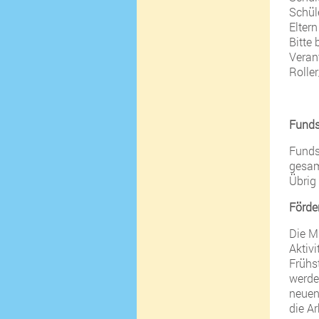
Schül
Elter
Bitte
Veran
Rolle
Fund
Funds
gesam
Übrig
Förde
Die Mi
Aktiv
Frühs
werde
neuen
die Ar