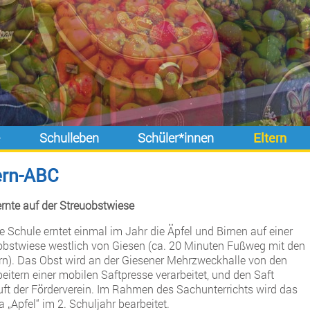
e
Schulleben
Schüler*innen
Eltern
ern-ABC
ernte auf der Streuobstwiese
e Schule erntet einmal im Jahr die Äpfel und Birnen auf einer
obstwiese westlich von Giesen (ca. 20 Minuten Fußweg mit den
rn). Das Obst wird an der Giesener Mehrzweckhalle von den
eitern einer mobilen Saftpresse verarbeitet, und den Saft
uft der Förderverein. Im Rahmen des Sachunterrichts wird das
„Apfel“ im 2. Schuljahr bearbeitet.