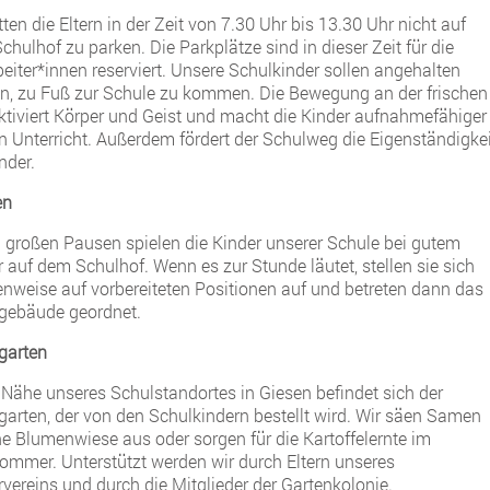
tten die Eltern in der Zeit von 7.30 Uhr bis 13.30 Uhr nicht auf
hulhof zu parken. Die Parkplätze sind in dieser Zeit für die
beiter*innen reserviert. Unsere Schulkinder sollen angehalten
n, zu Fuß zur Schule zu kommen. Die Bewegung an der frischen
aktiviert Körper und Geist und macht die Kinder aufnahmefähiger
en Unterricht. Außerdem fördert der Schulweg die Eigenständigkei
nder.
en
n großen Pausen spielen die Kinder unserer Schule bei gutem
r auf dem Schulhof. Wenn es zur Stunde läutet, stellen sie sich
enweise auf vorbereiteten Positionen auf und betreten dann das
gebäude geordnet.
garten
r Nähe unseres Schulstandortes in Giesen befindet sich der
garten, der von den Schulkindern bestellt wird. Wir säen Samen
ine Blumenwiese aus oder sorgen für die Kartoffelernte im
ommer. Unterstützt werden wir durch Eltern unseres
rvereins und durch die Mitglieder der Gartenkolonie.