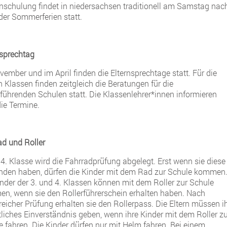
inschulung findet in niedersachsen traditionell am Samstag nac
der Sommerferien statt.
nsprechtag
vember und im April finden die Elternsprechtage statt. Für die
n Klassen finden zeitgleich die Beratungen für die
rführenden Schulen statt. Die Klassenlehrer*innen informieren
die Termine.
ad und Roller
 4. Klasse wird die Fahrradprüfung abgelegt. Erst wenn sie diese
nden haben, dürfen die Kinder mit dem Rad zur Schule kommen
inder der 3. und 4. Klassen können mit dem Roller zur Schule
n, wenn sie den Rollerführerschein erhalten haben. Nach
reicher Prüfung erhalten sie den Rollerpass. Die Eltern müssen i
tliches Einverständnis geben, wenn ihre Kinder mit dem Roller zu
e fahren. Die Kinder dürfen nur mit Helm fahren. Bei einem