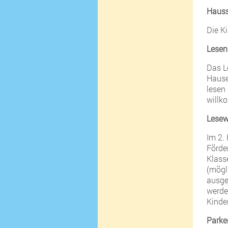
Haus
Die K
Lesen
Das L
Hause
lesen
willk
Lesew
Im 2.
Förder
Klass
(mögl
ausge
werde
Kinde
Parke