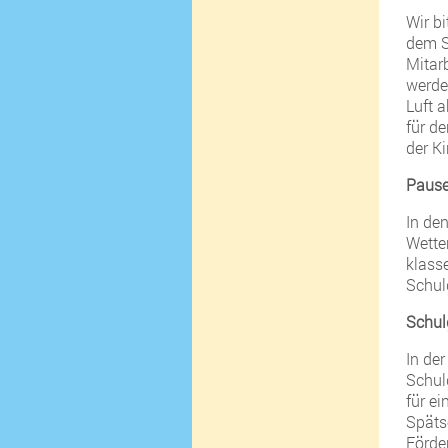
Wir bi
dem Sc
Mitar
werde
Luft 
für d
der Ki
Paus
In de
Wette
klass
Schul
Schul
In de
Schul
für e
Späts
Förde