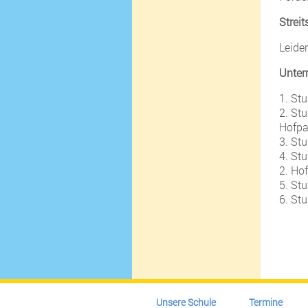
Streit
Leider
Unterr
1. Stu
2. Stu
Hofpa
3. St
4. St
2. Ho
5. St
6. St
Unsere Schule
Termine