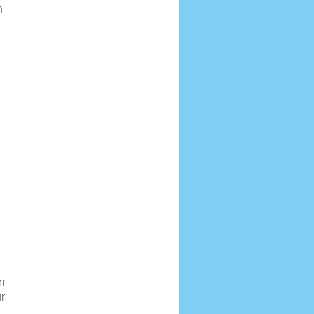
h
.
hr
r