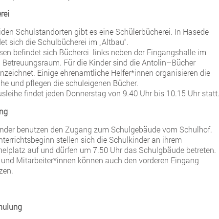
rei
iden Schulstandorten gibt es eine Schülerbücherei. In Hasede
et sich die Schulbücherei im „Altbau“.
esen befindet sich Bücherei links neben der Eingangshalle im
 Betreuungsraum. Für die Kinder sind die Antolin–Bücher
nzeichnet. Einige ehrenamtliche Helfer*innen organisieren die
ihe und pflegen die schuleigenen Bücher.
usleihe findet jeden Donnerstag von 9.40 Uhr bis 10.15 Uhr statt
ng
inder benutzen den Zugang zum Schulgebäude vom Schulhof.
nterrichtsbeginn stellen sich die Schulkinder an ihrem
lplatz auf und dürfen um 7.50 Uhr das Schulgbäude betreten.
n und Mitarbeiter*innen können auch den vorderen Eingang
zen.
hulung