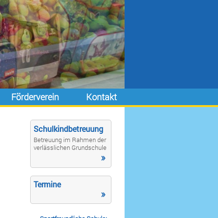
Förderverein
Kontakt
Schulkindbetreuung
Betreuung im Rahmen der
verlässlichen Grundschule
»
Termine
»