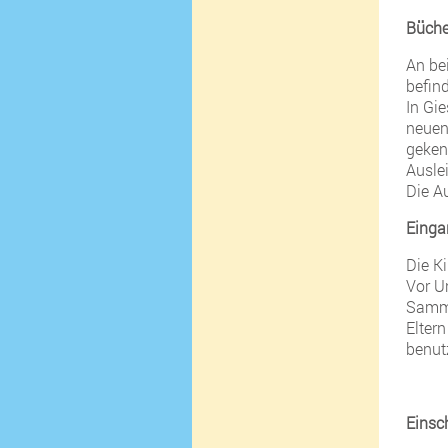
Büche
An be
befind
In Gi
neuen
geken
Ausle
Die A
Einga
Die K
Vor U
Samme
Elter
benut
Einsc