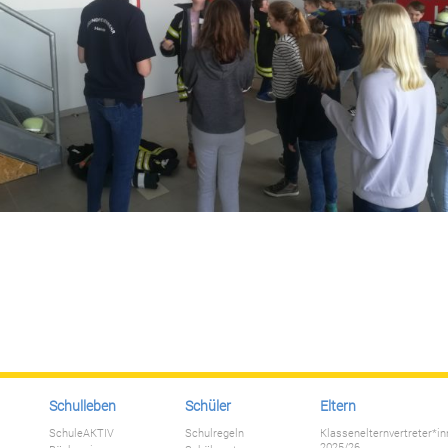
Schulleben
Schüler
Eltern
SchuleAKTIV
Schulregeln
Klassenelternvertreter*i
2025/26