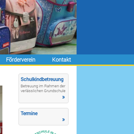
Förderverein
Kontakt
Schulkindbetreuung
Betreuung im Rahmen der
verlässlichen Grundschule
»
Termine
»