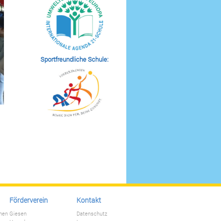
Sportfreundliche Schule:
Förderverein
Kontakt
nnen
Giesen
Datenschutz