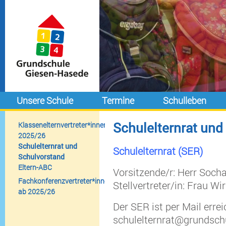
Unsere Schule
Termine
Schulleben
Schulelternrat und
Klassenelternvertreter*innen
2025/26
Schulelternrat und
Schulelternrat (SER)
Schulvorstand
Eltern-ABC
Vorsitzende/r: Herr Soch
Fachkonferenzvertreter*innen
Stellvertreter/in: Frau Wir
ab 2025/26
Der SER ist per Mail erre
schulelternrat@grundsch