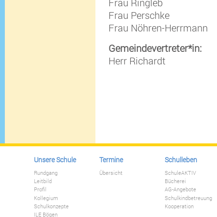
Frau Ringleb
Frau Perschke
Frau Nöhren-Herrmann
Gemeindevertreter*in:
Herr Richardt
Unsere Schule
Termine
Schulleben
Rundgang
Übersicht
SchuleAKTIV
Leitbild
Bücherei
Profil
AG-Angebote
Kollegium
Schulkindbetreuung
Schulkonzepte
Kooperation
ILE Bögen