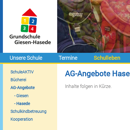
Unsere Schule
Termine
Schulleben
AG-Angebote Hase
SchuleAKTIV
Bücherei
Inhalte folgen in Kürze.
AG-Angebote
Giesen
Hasede
Schulkindbetreuung
Kooperation