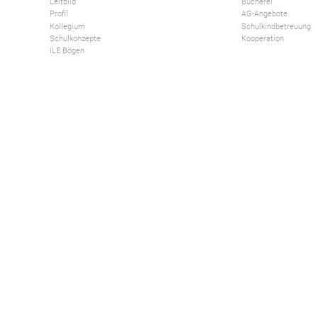
Leitbild
Bücherei
Profil
AG-Angebote
Kollegium
Schulkindbetreuung
Schulkonzepte
Kooperation
ILE Bögen