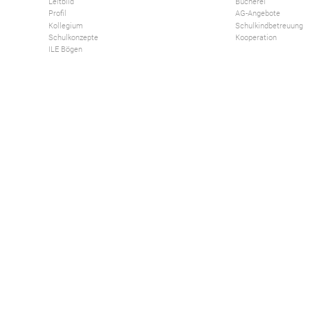
Leitbild
Bücherei
Profil
AG-Angebote
Kollegium
Schulkindbetreuung
Schulkonzepte
Kooperation
ILE Bögen